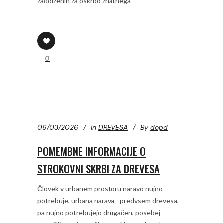
zadolženih za oskrbo znatnega
0
06/03/2026
In
DREVESA
By
dopd
POMEMBNE INFORMACIJE O
STROKOVNI SKRBI ZA DREVESA
Človek v urbanem prostoru naravo nujno
potrebuje, urbana narava - predvsem drevesa,
pa nujno potrebujejo drugačen, posebej