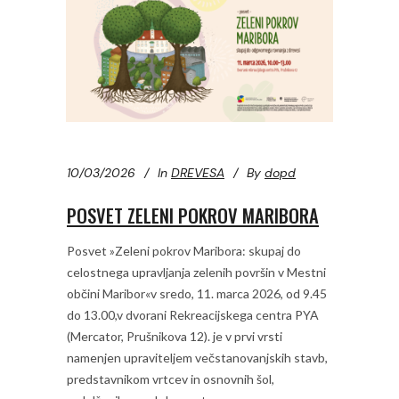
10/03/2026
In
DREVESA
By
dopd
POSVET ZELENI POKROV MARIBORA
Posvet »Zeleni pokrov Maribora: skupaj do
celostnega upravljanja zelenih površin v Mestni
občini Maribor«v sredo, 11. marca 2026, od 9.45
do 13.00,v dvorani Rekreacijskega centra PYA
(Mercator, Prušnikova 12). je v prvi vrsti
namenjen upraviteljem večstanovanjskih stavb,
predstavnikom vrtcev in osnovnih šol,