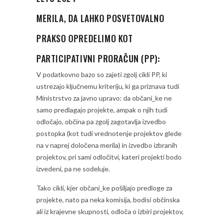
MERILA, DA LAHKO POSVETOVALNO
PRAKSO OPREDELIMO KOT
PARTICIPATIVNI PRORAČUN (PP):
V podatkovno bazo so zajeti zgolj cikli PP, ki
ustrezajo ključnemu kriteriju, ki ga priznava tudi
Ministrstvo za javno upravo: da občani_ke ne
samo predlagajo projekte, ampak o njih tudi
odločajo, občina pa zgolj zagotavlja izvedbo
postopka (kot tudi vrednotenje projektov glede
na v naprej določena merila) in izvedbo izbranih
projektov, pri sami odločitvi, kateri projekti bodo
izvedeni, pa ne sodeluje.
Tako cikli, kjer občani_ke pošiljajo predloge za
projekte, nato pa neka komisija, bodisi občinska
ali iz krajevne skupnosti, odloča o izbiri projektov,