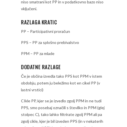
niso smatrani kot PP in v podatkovno bazo niso
vključeni.
RAZLAGA KRATIC
PP – Participativni proračun
PPS – PP za splošno prebivalstvo
PPM – PP za mlade
DODATNE RAZLAGE
Če je občina izvedla tako PPS kot PPM v istem
obdobju, potem ju beležimo kot en cikel PP (v
lastni vrstici)
CIkle PP, kjer se je izvedlo zgolj PPM in ne tudi
PPS, smo posebaj označili s številko in PPM (glej
stolpec C), tako lahko filtrirate zgolj PPM ali pa
zgolj cikle, kjer je bil izveden PPS (in v nekaterih