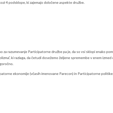
kozi 4 podsklope, ki zajemajo določene aspekte družbe.
jučno za razumevanje Participatorne družbe pa je, da so vsi sklopi enako p
izma”, ki razlaga, da četudi dosežemo željene spremembe v enem izmed d
goročno.
cipatorne ekonomije (včasih imenovane Parecon) in Participatorne politike