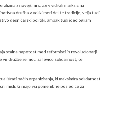
ralizma z novejšimi izrazi v vidikih marksizma
tivna družba v veliki meri del te tradicije, velja tudi,
ativo desničarski politiki, ampak tudi ideologijam
aja stalna napetost med reformisti in revolucionarji
 vir družbene moči za levico solidarnost, te
lizirati način organiziranja, ki maksimira solidarnost
čni misli, ki imajo vsi pomembne posledice za