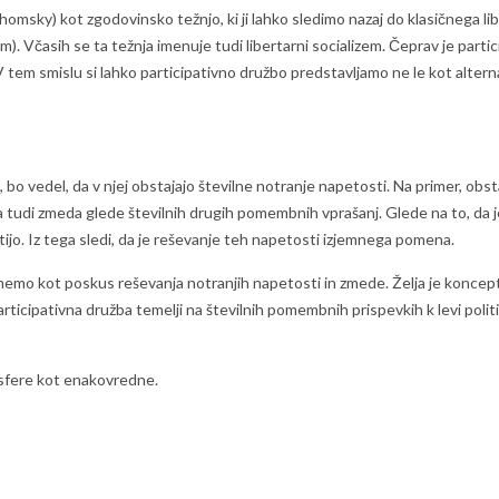
homsky) kot zgodovinsko težnjo, ki ji lahko sledimo nazaj do klasičnega libe
. Včasih se ta težnja imenuje tudi libertarni socializem. Čeprav je participa
a. V tem smislu si lahko participativno družbo predstavljamo ne le kot altern
bo vedel, da v njej obstajajo številne notranje napetosti. Na primer, obst
ja tudi zmeda glede številnih drugih pomembnih vprašanj. Glede na to, da je
notijo. Iz tega sledi, da je reševanje teh napetosti izjemnega pomena.
memo kot poskus reševanja notranjih napetosti in zmede. Želja je konceptua
icipativna družba temelji na številnih pomembnih prispevkih k levi politi
sfere kot enakovredne.