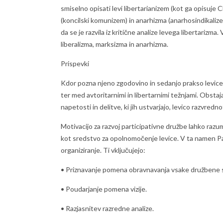
smiselno opisati levi libertarianizem (kot ga opisuje C
(koncilski komunizem) in anarhizma (anarhosindikalizem)
da se je razvila iz kritične analize levega libertarizm
liberalizma, marksizma in anarhizma.
Prispevki
Kdor pozna njeno zgodovino in sedanjo prakso levice, 
ter med avtoritarnimi in libertarnimi težnjami. Obsta
napetosti in delitve, ki jih ustvarjajo, levico razvred
Motivacijo za razvoj participativne družbe lahko razu
kot sredstvo za opolnomočenje levice. V ta namen Part
organiziranje. Ti vključujejo:
• Priznavanje pomena obravnavanja vsake družbene 
• Poudarjanje pomena vizije.
• Razjasnitev razredne analize.