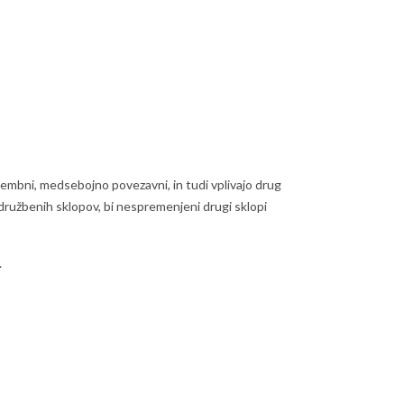
omembni, medsebojno povezavni, in tudi vplivajo drug
ružbenih sklopov, bi nespremenjeni drugi sklopi
.