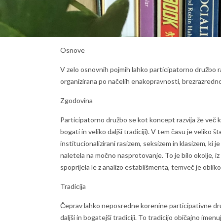
Osnove
V zelo osnovnih pojmih lahko participatorno družbo raz
organizirana po načelih enakopravnosti, brezrazrednos
Zgodovina
Participatorno družbo se kot koncept razvija že več ko
bogati in veliko daljši tradiciji). V tem času je veliko
institucionalizirani rasizem, seksizem in klasizem, ki
naletela na močno nasprotovanje. To je bilo okolje, i
spoprijela le z analizo establišmenta, temveč je oblikov
Tradicija
Čeprav lahko neposredne korenine participativne družb
daljši in bogatejši tradiciji. To tradicijo običajno i