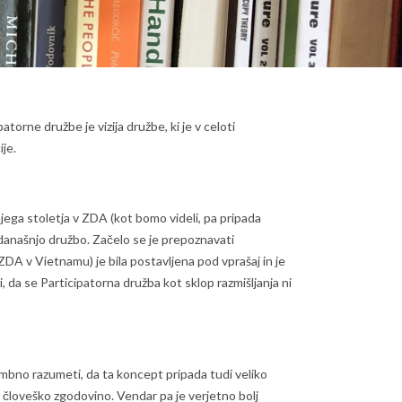
orne družbe je vizija družbe, ki je v celoti
je.
njega stoletja v ZDA (kot bomo videli, pa pripada
ajo današnjo družbo. Začelo se je prepoznavati
 ZDA v Vietnamu) je bila postavljena pod vprašaj in je
 da se Participatorna družba kot sklop razmišljanja ni
membno razumeti, da ta koncept pripada tudi veliko
so človeško zgodovino. Vendar pa je verjetno bolj