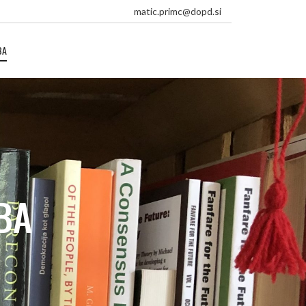
matic.primc@dopd.si
BA
BA