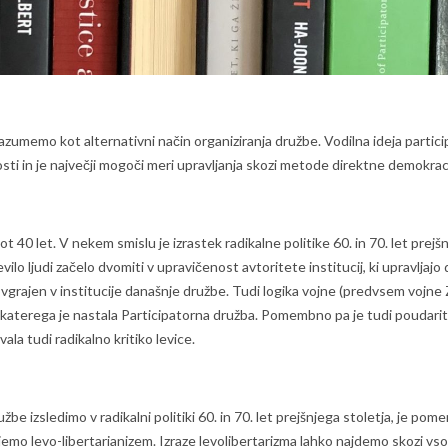
umemo kot alternativni način organiziranja družbe. Vodilna ideja participat
ti in je največji mogoči meri upravljanja skozi metode direktne demokraci
t 40 let. V nekem smislu je izrastek radikalne politike 60. in 70. let prejš
 število ljudi začelo dvomiti v upravičenost avtoritete institucij, ki upravlj
 je vgrajen v institucije današnje družbe. Tudi logika vojne (predvsem vojne
z katerega je nastala Participatorna družba. Pomembno pa je tudi poudariti,
ala tudi radikalno kritiko levice.
e izsledimo v radikalni politiki 60. in 70. let prejšnjega stoletja, je po
menujemo levo-libertarianizem. Izraze levolibertarizma lahko najdemo skozi v