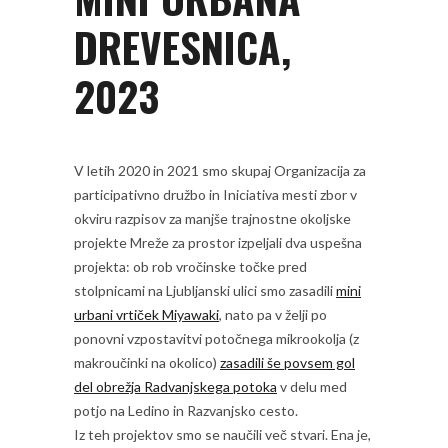
DREVESNICA,
2023
V letih 2020 in 2021 smo skupaj Organizacija za
participativno družbo in Iniciativa mesti zbor v
okviru razpisov za manjše trajnostne okoljske
projekte Mreže za prostor izpeljali dva uspešna
projekta: ob rob vročinske točke pred
stolpnicami na Ljubljanski ulici smo zasadili
mini
urbani vrtiček Miyawaki
, nato pa v želji po
ponovni vzpostavitvi potočnega mikrookolja (z
makroučinki na okolico)
zasadili še povsem gol
del obrežja Radvanjskega potoka
v delu med
potjo na Ledino in Razvanjsko cesto.
Iz teh projektov smo se naučili več stvari. Ena je,