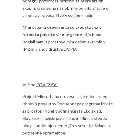
pritegnil pozornost različnih zainteresiranih
skupin, ki so se na nas obrnile po informacije o
vzpostavitvi zasaditve v svojem okolju.
Mini urbana drevesnica se vzpostavlja v
formatu pokrite visoke grede
, ki jo bomo
izdelali sami s prostovoljnim delom aktivnih v
IMZ in članov društva DOPD.
Več na
POVEZAVI
.
Projekt Mini urbana drevesnica je eden izmed
izbranih projektov Podnebnega programa Mreže
za prostor. Projekt sofinancirata Eko sklad,
Slovenski okoljski javni sklad in Ministrstvo za
okolje, podnebje in energijo s sredstvi Sklada za
podnebne spremembe.