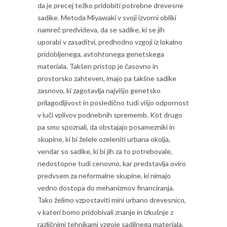
da je precej težko pridobiti potrebne drevesne
sadike. Metoda Miyawaki v svoji izvorni obliki
namreč predvideva, da se sadike, ki se jih
uporabi v zasaditvi, predhodno vzgoji iz lokalno
pridobljenega, avtohtonega genetskega
materiala. Takšen pristop je časovno in
prostorsko zahteven, imajo pa takšne sadike
zasnovo, ki zagotavlja najvišjo genetsko
prilagodljivost in posledično tudi višjo odpornost
v luči vplivov podnebnih sprememb. Kot drugo
pa smo spoznali, da obstajajo posamezniki in
skupine, ki bi želele ozeleniti urbana okolja,
vendar so sadike, ki bi jih za to potrebovale,
nedostopne tudi cenovno, kar predstavlja oviro
predvsem za neformalne skupine, ki nimajo
vedno dostopa do mehanizmov financiranja.
Tako želimo vzpostaviti mini urbano drevesnico,
v kateri bomo pridobivali znanje in izkušnje z
različnimi tehnikami vzgoje sadilnega materiala.