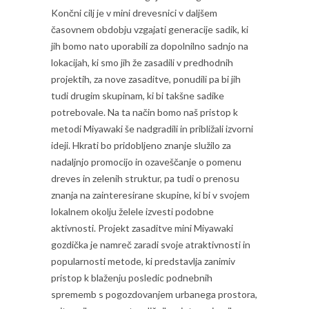
Končni cilj je v mini drevesnici v daljšem
časovnem obdobju vzgajati generacije sadik, ki
jih bomo nato uporabili za dopolnilno sadnjo na
lokacijah, ki smo jih že zasadili v predhodnih
projektih, za nove zasaditve, ponudili pa bi jih
tudi drugim skupinam, ki bi takšne sadike
potrebovale. Na ta način bomo naš pristop k
metodi Miyawaki še nadgradili in približali izvorni
ideji. Hkrati bo pridobljeno znanje služilo za
nadaljnjo promocijo in ozaveščanje o pomenu
dreves in zelenih struktur, pa tudi o prenosu
znanja na zainteresirane skupine, ki bi v svojem
lokalnem okolju želele izvesti podobne
aktivnosti. Projekt zasaditve mini Miyawaki
gozdička je namreč zaradi svoje atraktivnosti in
popularnosti metode, ki predstavlja zanimiv
pristop k blaženju posledic podnebnih
sprememb s pogozdovanjem urbanega prostora,