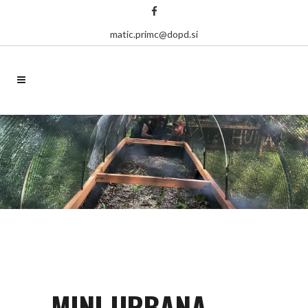
matic.primc@dopd.si
MINI URBANA